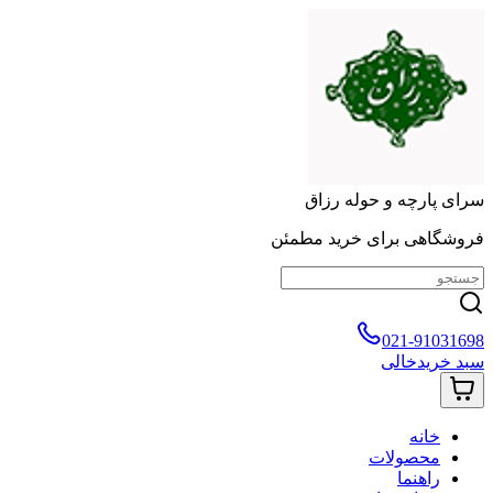
سرای پارچه و حوله رزاق
فروشگاهی برای خرید مطمئن
021-91031698
سبد خرید
خالی
خانه
محصولات
راهنما