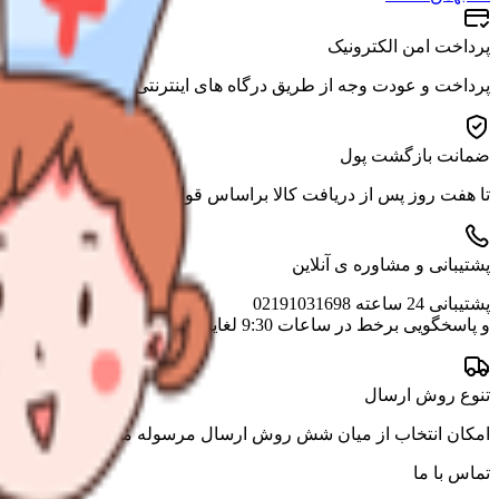
پرداخت امن الکترونیک
پرداخت و عودت وجه از طریق درگاه های اینترنتی بانکی وابسته به ش
ضمانت بازگشت پول
تا هفت روز پس از دریافت کالا براساس قوانین تجارت الکترونیک
پشتیبانی و مشاوره ی آنلاین
پشتیبانی 24 ساعته 02191031698
و پاسخگویی برخط در ساعات 9:30 لغایت 22:30
تنوع روش ارسال
امکان انتخاب از میان شش روش ارسال مرسوله متناسب با ویژگی
تماس با ما