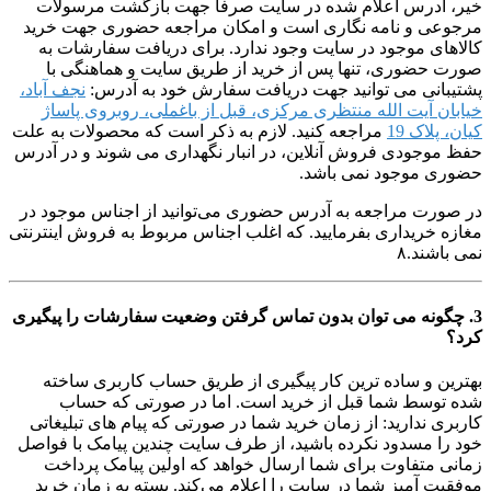
خیر، آدرس اعلام شده در سایت صرفا جهت بازگشت مرسولات
مرجوعی و نامه نگاری است و امکان مراجعه حضوری جهت خرید
کالاهای موجود در سایت وجود ندارد. برای دریافت سفارشات به
صورت حضوری، تنها پس از خرید از طریق سایت و هماهنگی با
پشتیبانی می توانید جهت دریافت سفارش خود به آدرس:
نجف آباد،
خیابان آیت الله منتظری مرکزی، قبل از باغملی، روبروی پاساژ
کیان، پلاک 19
مراجعه کنید. لازم به ذکر است که محصولات به علت
حفظ موجودی فروش آنلاین، در انبار نگهداری می شوند و در آدرس
حضوری موجود نمی باشد.
در صورت مراجعه به آدرس حضوری می‌توانید از اجناس موجود در
مغازه خریداری بفرمایید. که اغلب اجناس مربوط به فروش اینترنتی
نمی باشند.۸
3. چگونه می توان بدون تماس گرفتن وضعیت سفارشات را پیگیری
کرد؟
بهترین و ساده ترین کار پیگیری از طریق حساب کاربری ساخته
شده توسط شما قبل از خرید است. اما در صورتی که حساب
کاربری ندارید: از زمان خرید شما در صورتی که پیام های تبلیغاتی
خود را مسدود نکرده باشید، از طرف سایت چندین پیامک با فواصل
زمانی متفاوت برای شما ارسال خواهد که اولین پیامک پرداخت
موفقیت آمیز شما در سایت را اعلام می‌کند. بسته به زمان خرید