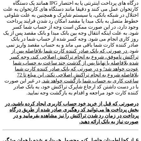
درگاه های پرداخت اینترنتی یا به اختصار IPG همانند یک دستگاه
کارتخوان عمل می کنند و دقیقا مانند دستگاه های کارتخوان به علت
اختلال در شبکه بانکی، یا سیستم شاپرک و همچنین به علت شلوغی
خطوط متصل به بانک مبدا یا مقصد امکان رد شدن فرایند پرداخت
وجود دارد، در این صورت ممکن است وجه از حساب شما کسر
شود. به علت اینکه انتقال وجه بین بانک مبدا و بانک مقصد پس از یک
روز کاری انجام می شود. وجه کسر شده از حساب شما در بانک
صادر کننده کارت شما باقی می ماند و به حساب مقصد واریز نمی
شود.
در صورتی که بانک صادر کننده کارت شما بلافاصله پس از
تراکنش ناموفق، شروع به انجام تراکنش اصلاحی کند، وجه کسر
شده بلافاصله یا نهایتا پس از گذشت چند ساعت به حساب شما
عودت خواهد شد؛ و در صورتی که بانک صادر کننده کارت شما
بلافاصله شروع به انجام تراکنش اصلاحی نکند، این مبلغ تا 72
ساعت کاری به حساب شما بازگشت خواهد شد.
در غیر این صورت
با در دست داشتن کد ارجاع شاپرک تراکنش خود، به بانک صادر
کننده کارت خود مراجعه و اقدام به بازگشت وجه نمایید.
درصورتی که قبل از خرید خود حساب کاربری ایجاد کرده باشید، در
بخش پرداخت ها می‌توانید کد رهگیری صادر شده از طریق درگاه
پرداخت در زمان رد شدن تراکنش را نیز مشاهده بفرمایید و در
صورت نیاز به بانک ارائه دهید.
6. از کجا اطمینان حاصل کنم محصول خریداری شده با همان ویژگی