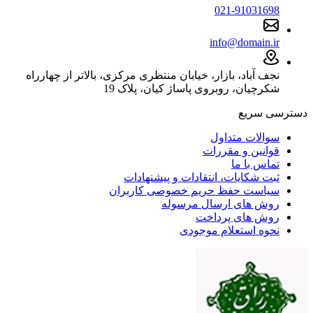
021-91031698
info@domain.ir
نجف آباد، بازار، خیابان منتظری مرکزی، بالاتر از چهارراه
شکرچیان، روبروی پاساژ کیان، پلاک 19
دسترسی سریع
سوالات متداول
قوانین و مقررات
تماس با ما
ثبت شکایات، انتقادات و پیشنهادات
سیاست حفظ حریم خصوصی کاربران
روش های ارسال مرسوله
روش های پرداخت
نحوه استعلام موجودی