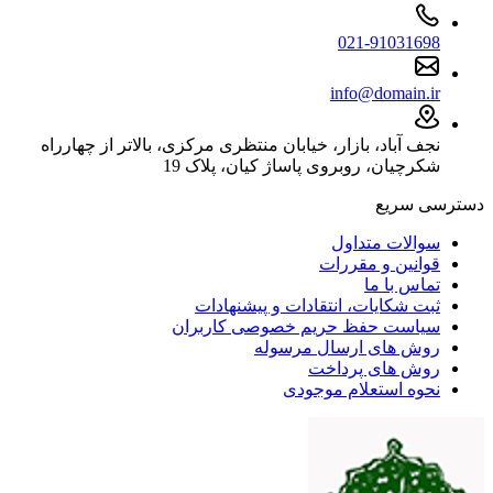
021-91031698
info@domain.ir
نجف آباد، بازار، خیابان منتظری مرکزی، بالاتر از چهارراه
شکرچیان، روبروی پاساژ کیان، پلاک 19
دسترسی سریع
سوالات متداول
قوانین و مقررات
تماس با ما
ثبت شکایات، انتقادات و پیشنهادات
سیاست حفظ حریم خصوصی کاربران
روش های ارسال مرسوله
روش های پرداخت
نحوه استعلام موجودی