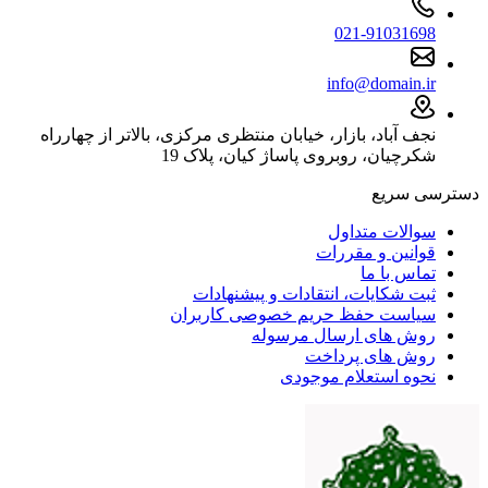
021-91031698
info@domain.ir
نجف آباد، بازار، خیابان منتظری مرکزی، بالاتر از چهارراه
شکرچیان، روبروی پاساژ کیان، پلاک 19
دسترسی سریع
سوالات متداول
قوانین و مقررات
تماس با ما
ثبت شکایات، انتقادات و پیشنهادات
سیاست حفظ حریم خصوصی کاربران
روش های ارسال مرسوله
روش های پرداخت
نحوه استعلام موجودی