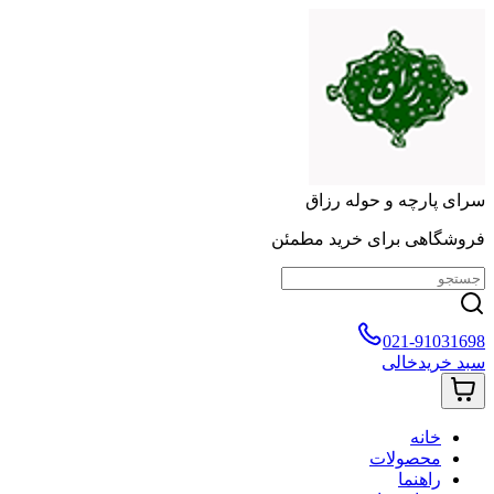
سرای پارچه و حوله رزاق
فروشگاهی برای خرید مطمئن
021-91031698
سبد خرید
خالی
خانه
محصولات
راهنما