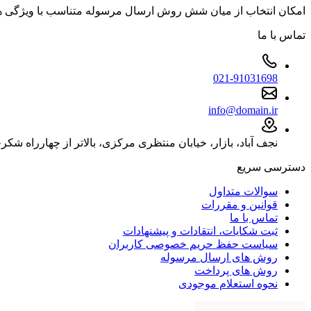
امکان انتخاب از میان شش روش ارسال مرسوله متناسب با ویژگی
تماس با ما
021-91031698
info@domain.ir
نجف آباد، بازار، خیابان منتظری مرکزی، بالاتر از چهارراه شکرچی
دسترسی سریع
سوالات متداول
قوانین و مقررات
تماس با ما
ثبت شکایات، انتقادات و پیشنهادات
سیاست حفظ حریم خصوصی کاربران
روش های ارسال مرسوله
روش های پرداخت
نحوه استعلام موجودی