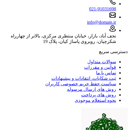
021-91031698
info@domain.ir
نجف آباد، بازار، خیابان منتظری مرکزی، بالاتر از چهارراه
شکرچیان، روبروی پاساژ کیان، پلاک 19
دسترسی سریع
سوالات متداول
قوانین و مقررات
تماس با ما
ثبت شکایات، انتقادات و پیشنهادات
سیاست حفظ حریم خصوصی کاربران
روش های ارسال مرسوله
روش های پرداخت
نحوه استعلام موجودی