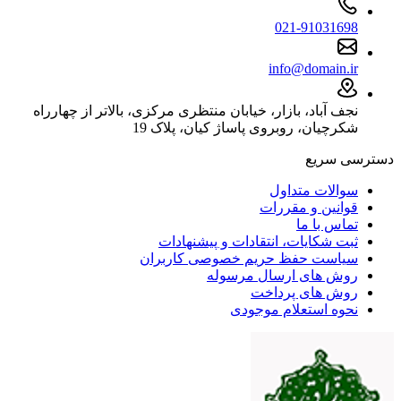
021-91031698
info@domain.ir
نجف آباد، بازار، خیابان منتظری مرکزی، بالاتر از چهارراه
شکرچیان، روبروی پاساژ کیان، پلاک 19
دسترسی سریع
سوالات متداول
قوانین و مقررات
تماس با ما
ثبت شکایات، انتقادات و پیشنهادات
سیاست حفظ حریم خصوصی کاربران
روش های ارسال مرسوله
روش های پرداخت
نحوه استعلام موجودی