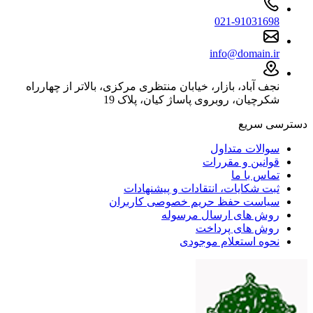
021-91031698
info@domain.ir
نجف آباد، بازار، خیابان منتظری مرکزی، بالاتر از چهارراه
شکرچیان، روبروی پاساژ کیان، پلاک 19
دسترسی سریع
سوالات متداول
قوانین و مقررات
تماس با ما
ثبت شکایات، انتقادات و پیشنهادات
سیاست حفظ حریم خصوصی کاربران
روش های ارسال مرسوله
روش های پرداخت
نحوه استعلام موجودی