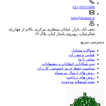
021-91031698
info@domain.ir
نجف آباد، بازار، خیابان منتظری مرکزی، بالاتر از چهارراه
شکرچیان، روبروی پاساژ کیان، پلاک 19
دسترسی سریع
سوالات متداول
قوانین و مقررات
تماس با ما
ثبت شکایات، انتقادات و پیشنهادات
سیاست حفظ حریم خصوصی کاربران
روش های ارسال مرسوله
روش های پرداخت
نحوه استعلام موجودی