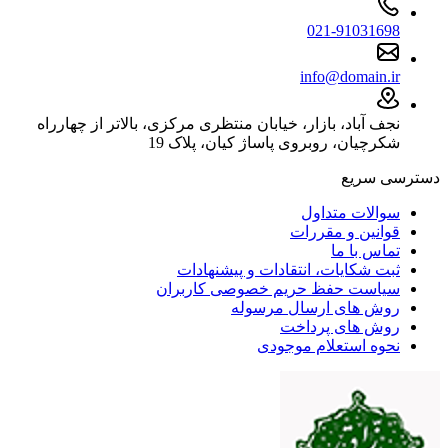
021-91031698
info@domain.ir
نجف آباد، بازار، خیابان منتظری مرکزی، بالاتر از چهارراه
شکرچیان، روبروی پاساژ کیان، پلاک 19
دسترسی سریع
سوالات متداول
قوانین و مقررات
تماس با ما
ثبت شکایات، انتقادات و پیشنهادات
سیاست حفظ حریم خصوصی کاربران
روش های ارسال مرسوله
روش های پرداخت
نحوه استعلام موجودی