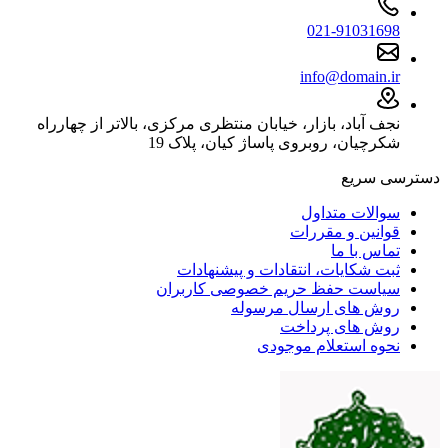
021-91031698
info@domain.ir
نجف آباد، بازار، خیابان منتظری مرکزی، بالاتر از چهارراه
شکرچیان، روبروی پاساژ کیان، پلاک 19
دسترسی سریع
سوالات متداول
قوانین و مقررات
تماس با ما
ثبت شکایات، انتقادات و پیشنهادات
سیاست حفظ حریم خصوصی کاربران
روش های ارسال مرسوله
روش های پرداخت
نحوه استعلام موجودی