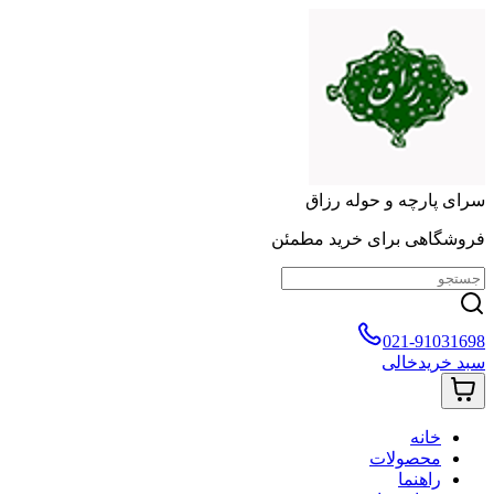
سرای پارچه و حوله رزاق
فروشگاهی برای خرید مطمئن
021-91031698
سبد خرید
خالی
خانه
محصولات
راهنما