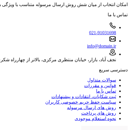
امکان انتخاب از میان شش روش ارسال مرسوله متناسب با ویژگی
تماس با ما
021-91031698
info@domain.ir
نجف آباد، بازار، خیابان منتظری مرکزی، بالاتر از چهارراه شکرچی
دسترسی سریع
سوالات متداول
قوانین و مقررات
تماس با ما
ثبت شکایات، انتقادات و پیشنهادات
سیاست حفظ حریم خصوصی کاربران
روش های ارسال مرسوله
روش های پرداخت
نحوه استعلام موجودی