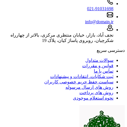
021-91031698
info@domain.ir
نجف آباد، بازار، خیابان منتظری مرکزی، بالاتر از چهارراه
شکرچیان، روبروی پاساژ کیان، پلاک 19
دسترسی سریع
سوالات متداول
قوانین و مقررات
تماس با ما
ثبت شکایات، انتقادات و پیشنهادات
سیاست حفظ حریم خصوصی کاربران
روش های ارسال مرسوله
روش های پرداخت
نحوه استعلام موجودی