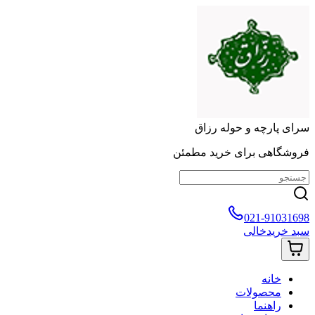
سرای پارچه و حوله رزاق
فروشگاهی برای خرید مطمئن
021-91031698
سبد خرید
خالی
خانه
محصولات
راهنما