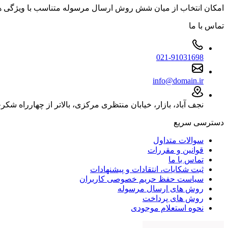
امکان انتخاب از میان شش روش ارسال مرسوله متناسب با ویژگی
تماس با ما
021-91031698
info@domain.ir
نجف آباد، بازار، خیابان منتظری مرکزی، بالاتر از چهارراه شکرچی
دسترسی سریع
سوالات متداول
قوانین و مقررات
تماس با ما
ثبت شکایات، انتقادات و پیشنهادات
سیاست حفظ حریم خصوصی کاربران
روش های ارسال مرسوله
روش های پرداخت
نحوه استعلام موجودی