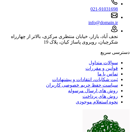
021-91031698
info@domain.ir
نجف آباد، بازار، خیابان منتظری مرکزی، بالاتر از چهارراه
شکرچیان، روبروی پاساژ کیان، پلاک 19
دسترسی سریع
سوالات متداول
قوانین و مقررات
تماس با ما
ثبت شکایات، انتقادات و پیشنهادات
سیاست حفظ حریم خصوصی کاربران
روش های ارسال مرسوله
روش های پرداخت
نحوه استعلام موجودی