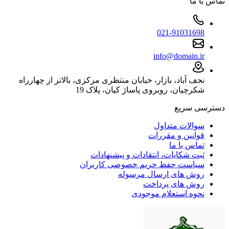
تماس با ما
021-91031698
info@domain.ir
نجف آباد، بازار، خیابان منتظری مرکزی، بالاتر از چهارراه
شکرچیان، روبروی پاساژ کیان، پلاک 19
دسترسی سریع
سوالات متداول
قوانین و مقررات
تماس با ما
ثبت شکایات، انتقادات و پیشنهادات
سیاست حفظ حریم خصوصی کاربران
روش های ارسال مرسوله
روش های پرداخت
نحوه استعلام موجودی