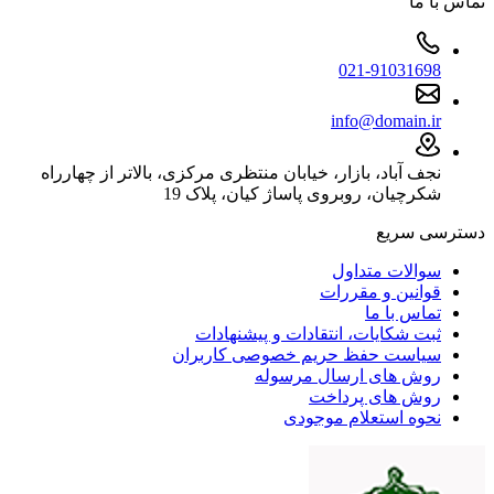
تماس با ما
021-91031698
info@domain.ir
نجف آباد، بازار، خیابان منتظری مرکزی، بالاتر از چهارراه
شکرچیان، روبروی پاساژ کیان، پلاک 19
دسترسی سریع
سوالات متداول
قوانین و مقررات
تماس با ما
ثبت شکایات، انتقادات و پیشنهادات
سیاست حفظ حریم خصوصی کاربران
روش های ارسال مرسوله
روش های پرداخت
نحوه استعلام موجودی